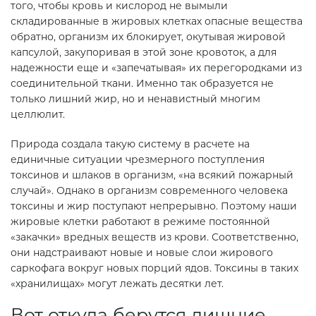
того, чтобы кровь и кислород не вымыли
складированные в жировых клетках опасные вещества
обратно, организм их блокирует, окутывая жировой
капсулой, закупоривая в этой зоне кровоток, а для
надежности еще и «запечатывая» их перегородками из
соединительной ткани. Именно так образуется не
только лишний жир, но и ненавистный многим
целлюлит.
Природа создала такую систему в расчете на
единичные ситуации чрезмерного поступления
токсинов и шлаков в организм, «на всякий пожарный
случай». Однако в организм современного человека
токсины и жир поступают непрерывно. Поэтому наши
жировые клетки работают в режиме постоянной
«закачки» вредных веществ из крови. Соответственно,
они надстраивают новые и новые слои жирового
саркофага вокруг новых порций ядов. Токсины в таких
«хранилищах» могут лежать десятки лет.
Вот откуда берутся лишние